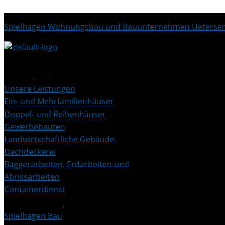
Spielhagen Wohnungsbau und Bauunternehmen Ueterse
Doppelhaus
Leistungen
Unsere Leistungen
Ein- und Mehrfamilienhäuser
Doppel- und Reihenhäuser
Gewerbebauten
Landwirtschaftliche Gebäude
Dachdeckerei
Baggerarbeiten, Erdarbeiten und
Abrissarbeiten
Containerdienst
Unternehmen
Spielhagen Bau